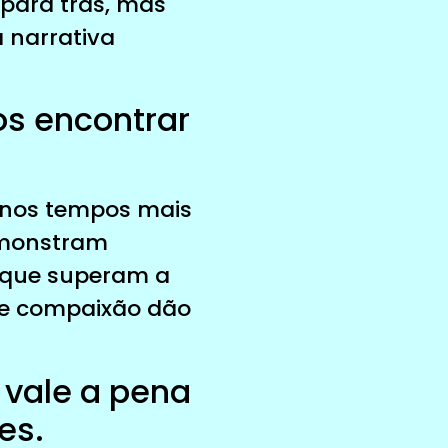
para trás, mas
 narrativa
os encontrar
 nos tempos mais
emonstram
s que superam a
 e compaixão dão
s vale a pena
es.