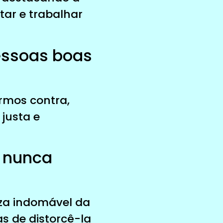
tar e trabalhar
pessoas boas
armos contra,
justa e
s nunca
za indomável da
s de distorcê-la