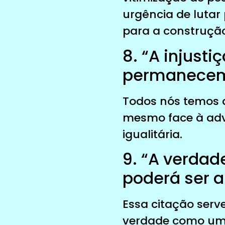
urgência de lutar 
para a construçã
8. “A injust
permanecem 
Todos nós temos d
mesmo face à adve
igualitária.
9. “A verdad
poderá ser 
Essa citação ser
verdade como um a