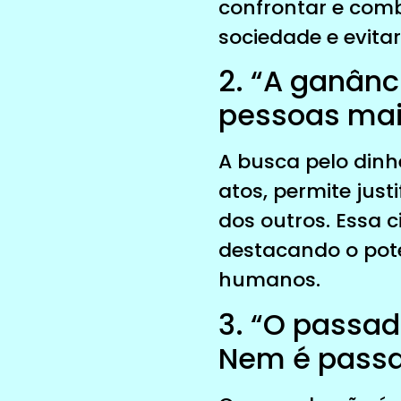
confrontar e com
sociedade e evita
2. “A ganânc
pessoas mai
A busca pelo dinh
atos, permite just
dos outros. Essa 
destacando o pote
humanos.
3. “O passa
Nem é passa