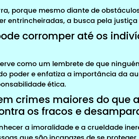
erra, porque mesmo diante de obstácul
er entrincheiradas, a busca pela justiç
pode corromper até os indiv
serve como um lembrete de que ningué
do poder e enfatiza a importância da au
ponsabilidade ética.
tem crimes maiores do que 
ontra os fracos e desampar
nhecer a imoralidade e a crueldade iner
ssoas que são incapazes de se proteger