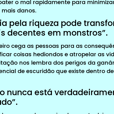
bater o mal rapidamente para minimiza
r mais danos.
ia pela riqueza pode transf
s decentes em monstros”.
eiro cega as pessoas para as consequê
ificar coisas hediondos e atropelar as vid
citação nos lembra dos perigos da ganâ
ncial de escuridão que existe dentro de
do nunca está verdadeirame
do”.