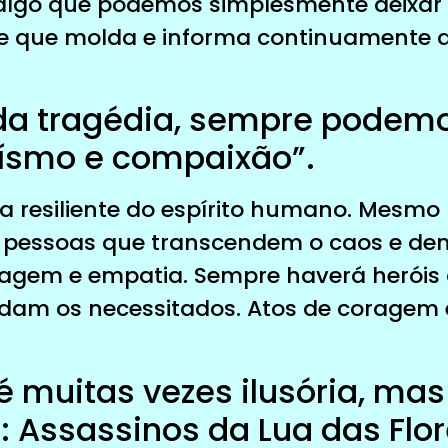
algo que podemos simplesmente deixar 
e que molda e informa continuamente a
 da tragédia, sempre podem
oísmo e compaixão”.
a resiliente do espírito humano. Mesmo
m pessoas que transcendem o caos e d
oragem e empatia. Sempre haverá herói
udam os necessitados. Atos de coragem
 é muitas vezes ilusória, ma
”: Assassinos da Lua das Flor