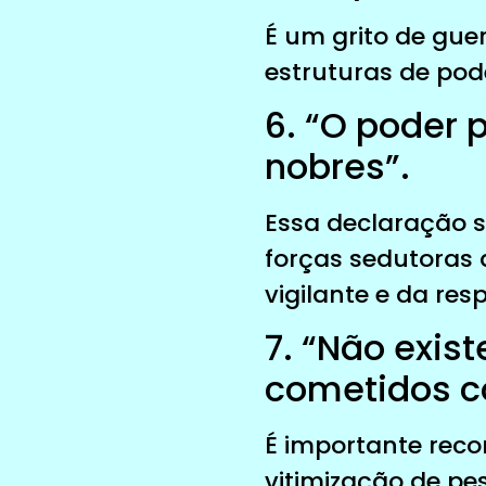
É um grito de gu
estruturas de pod
6. “O poder 
nobres”.
Essa declaração 
forças sedutoras 
vigilante e da res
7. “Não exis
cometidos c
É importante reco
vitimização de pe