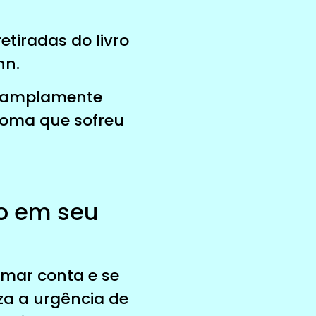
etiradas do livro
nn.
 e amplamente
homa que sofreu
to em seu
mar conta e se
iza a urgência de