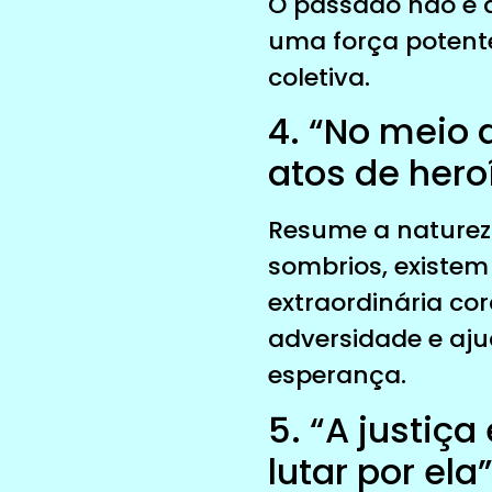
O passado não é 
uma força potent
coletiva.
4. “No meio
atos de her
Resume a naturez
sombrios, existe
extraordinária c
adversidade e aj
esperança.
5. “A justiça
lutar por ela