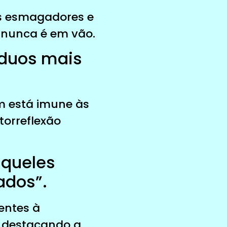
os esmagadores e
a nunca é em vão.
íduos mais
m está imune às
torreflexão
aqueles
ados”.
entes à
, destacando a