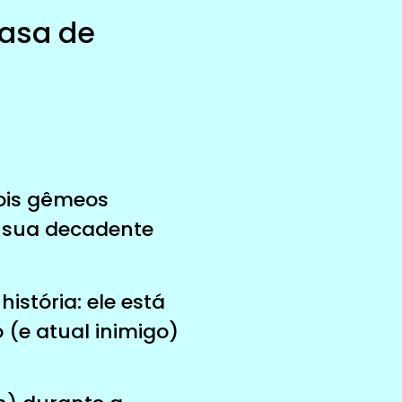
Casa de
dois gêmeos
e sua decadente
stória: ele está
o (e atual inimigo)