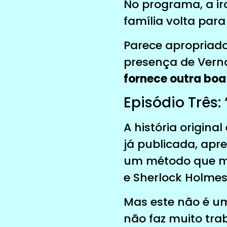
No programa, a iro
família volta par
Parece apropriad
presença de Ver
fornece outra boa 
Episódio Três: 
A história origina
já publicada, apr
um método que mai
e Sherlock Holmes
Mas este não é u
não faz muito tra