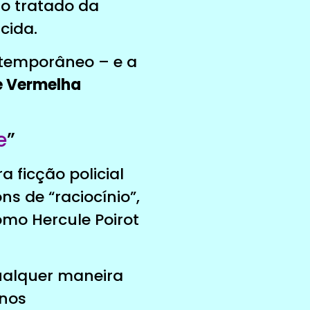
ão tratado da
cida.
temporâneo – e a
e Vermelha
e
”
a ficção policial
s de “raciocínio”,
omo Hercule Poirot
ualquer maneira
 nos