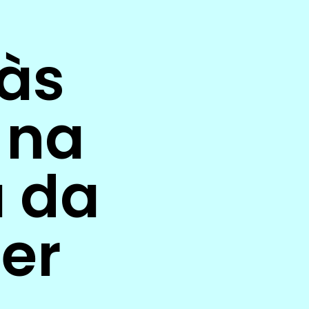
 às
 na
a da
er