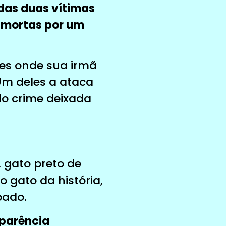
das duas vítimas
e mortas por um
ões onde sua irmã
 Um deles a ataca
do crime deixada
, gato preto de
 gato da história,
bado.
aparência