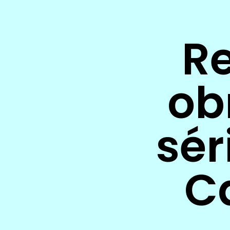
Re
ob
sér
C