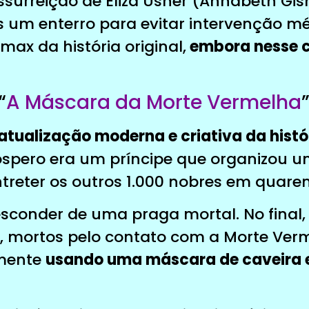
ssurreição de Eliza Usher (Annabeth Gis
 um enterro para evitar intervenção 
max da história original,
embora nesse c
“
A Máscara da Morte Vermelha
atualização moderna e criativa da histór
óspero era um príncipe que organizou u
reter os outros 1.000 nobres em quare
 esconder de uma praga mortal. No final
, mortos pelo contato com a Morte Ver
amente
usando uma máscara de caveira