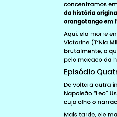
concentramos em 
da história origi
orangotango em f
Aqui, ela morre e
Victorine (T’Nia M
brutalmente, o qu
pelo macaco da his
Episódio Quatr
De volta a outra i
Napoleão “Leo” Us
cujo olho o narr
Mais tarde, ele m