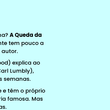
rna?
A Queda da
te tem pouco a
autor.
ood) explica ao
arl Lumbly),
s semanas.
e têm o próprio
ria famosa. Mas
as.