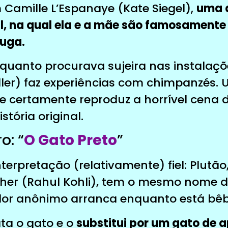
Camille L’Espanaye (Kate Siegel),
uma 
nal, na qual ela e a mãe são famosament
uga.
nquanto procurava sujeira nas instalaç
iller) faz experiências com chimpanzés.
e certamente reproduz a horrível cena 
tória original.
o: “
O Gato Preto
”
nterpretação (relativamente) fiel: Plutão
her (Rahul Kohli), tem o mesmo nome do
ador anônimo arranca enquanto está bê
ata o gato e o
substitui por um gato de 