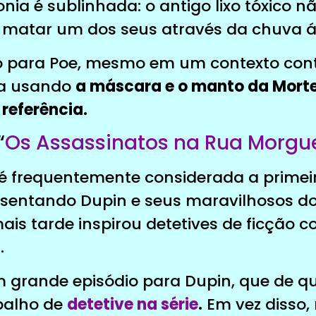
nia é sublinhada: o antigo lixo tóxico n
a matar um dos seus através da chuva á
o para Poe, mesmo em um contexto con
na usando
a máscara e o manto da Mort
referência.
“
Os Assassinatos na Rua Morgu
l é frequentemente considerada a primeir
esentando Dupin e seus maravilhosos don
s tarde inspirou detetives de ficção c
.
m grande episódio para Dupin, que de q
balho de
detetive na série
.
Em vez disso,