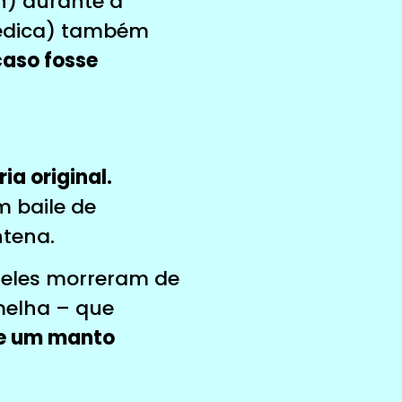
h) durante a
médica) também
aso fosse
”
ia original.
m baile de
ntena.
, eles morreram de
melha – que
 e um manto