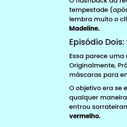
O flashback da re
tempestade (após
lembra muito o clí
Madeline.
Episódio Dois: 
Essa parece uma
Originalmente, Pr
máscaras para ent
O objetivo era se
qualquer maneira
entrou sorrateir
vermelho.