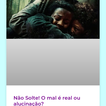
Não Solte! O mal é real ou
alucinação?