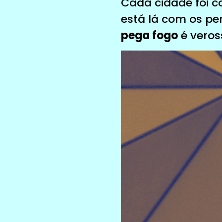
Cada cidade foi c
está lá com os p
pega fogo
é veros