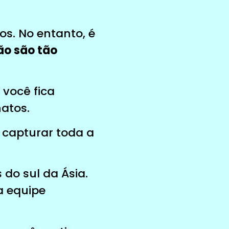
s. No entanto, é
ão são tão
 você fica
atos.
a capturar toda a
 do sul da Ásia.
a equipe