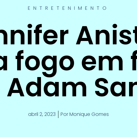
ENTRETENIMENTO
nnifer Anis
 fogo em 
 Adam San
abril 2, 2023
Por
Monique Gomes