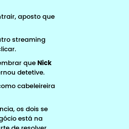
rair, aposto que
outro streaming
licar.
 lembrar que
Nick
rnou detetive.
como cabeleireira
ncia, os dois se
ócio está na
te de resolver