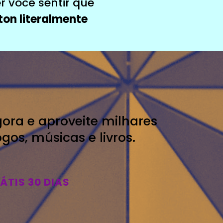
 você sentir que
ton literalmente
gora e aproveite milhares
jogos, músicas e livros.
ÁTIS 30 DIAS