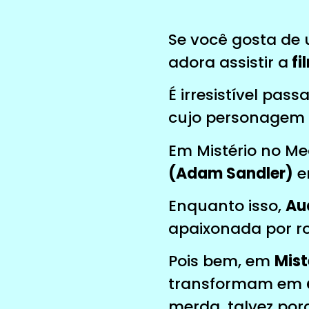
Se você gosta de
adora assistir a
fi
É irresistível pas
cujo personagem pr
Em Mistério no Me
(Adam Sandler)
er
Enquanto isso,
Au
apaixonada por ro
Pois bem, em
Mist
transformam em
merda, talvez por