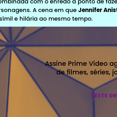
ombinada com o enredo a ponto de fazer
ersonagens. A cena em que
Jennifer Anis
símil e hilária ao mesmo tempo.
Assine Prime Vídeo a
de filmes, séries, 
TESTE GR