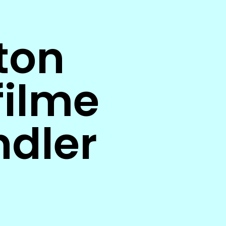
ton
filme
dler