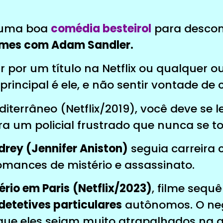
 uma boa
comédia besteirol
para descont
lmes com Adam Sandler.
sar por um título na Netflix ou qualquer 
incipal é ele, e não sentir vontade de c
diterrâneo (Netflix/2019), você deve se
a um policial frustrado que nunca se to
drey (Jennifer Aniston)
seguia carreira 
mances de mistério e assassinato.
ério em Paris
(Netflix/2023)
, filme sequê
detetives particulares
autônomos. O neg
que eles sejam muito atrapalhados na ar