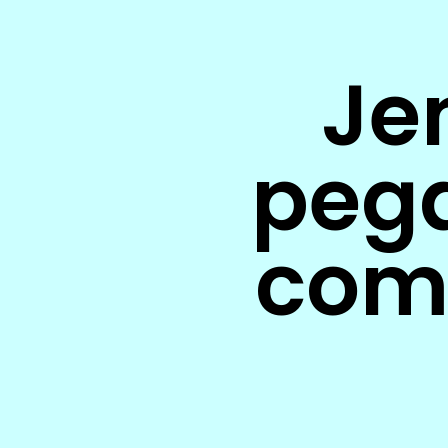
Je
pega
com