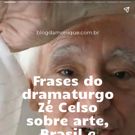
blogdamonique.com.br
Frases do
dramaturgo
Zé Celso
sobre arte,
Brasil e