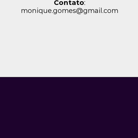
Contato
:
monique.gomes@gmail.com
Opening
https://blogdamonique.com.br/