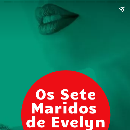
Os Sete
Maridos
de Evelyn