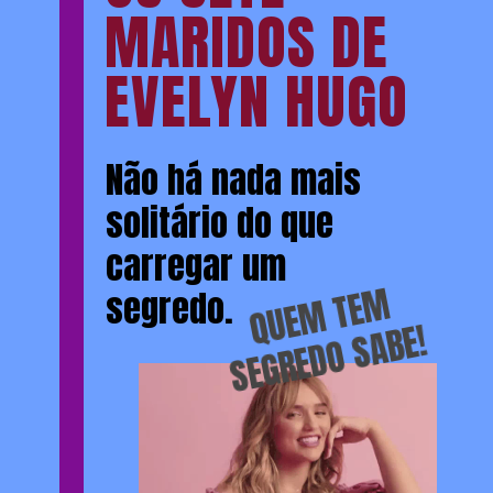
MARIDOS DE
EVELYN HUGO
Não há nada mais
solitário do que
carregar um
Q
U
E
M
T
E
M
S
E
G
R
E
D
O
S
A
B
segredo.
E!