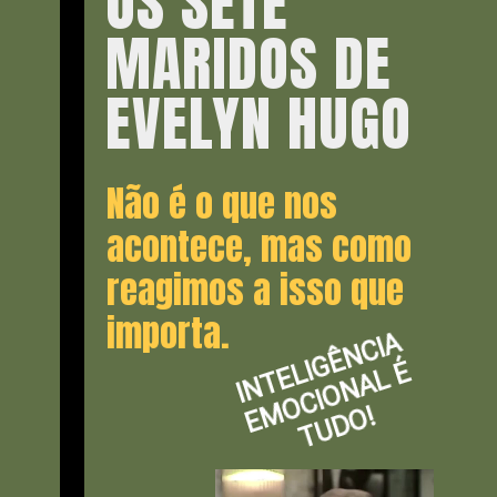
OS SETE
MARIDOS DE
EVELYN HUGO
Não é o que nos
acontece, mas como
reagimos a isso que
importa.
I
N
T
E
G
Ê
N
CI
A
E
M
O
CI
O
N
A
L
T
U
D
O
LI
É
!