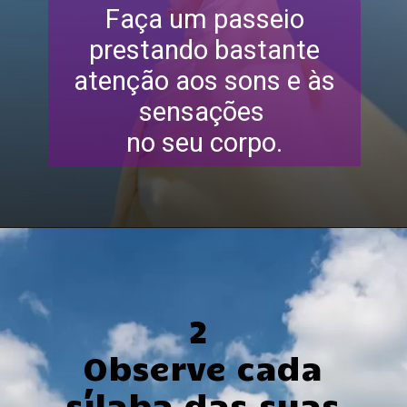
Faça um passeio
prestando bastante
atenção aos sons e às
sensações
no seu corpo.
2
Observe cada
sílaba das suas