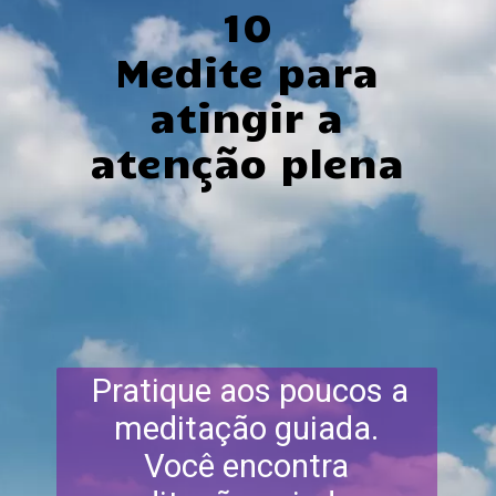
10
Medite para
atingir a
atenção plena
Pratique aos poucos a
meditação guiada.
Você encontra