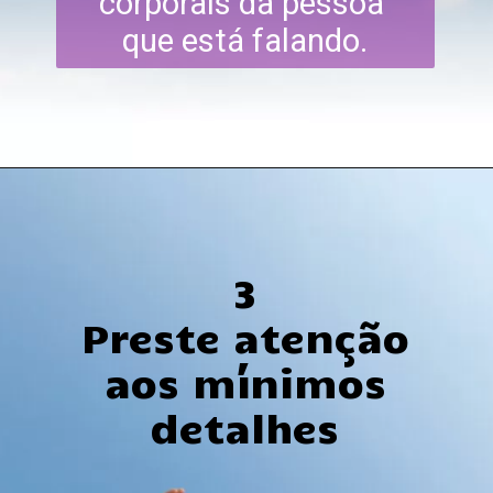
corporais da pessoa
que está falando.
3
Preste atenção
aos mínimos
detalhes