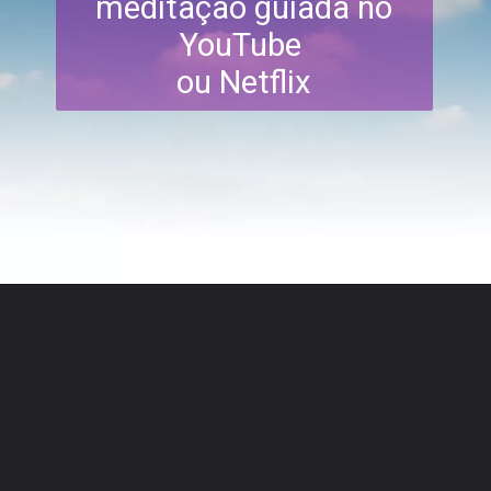
meditação guiada no
YouTube
ou Netflix
Opening
https://blogdamonique.com.br/como-treinar-atencao-plena-num-mundo-totalmente-louco/