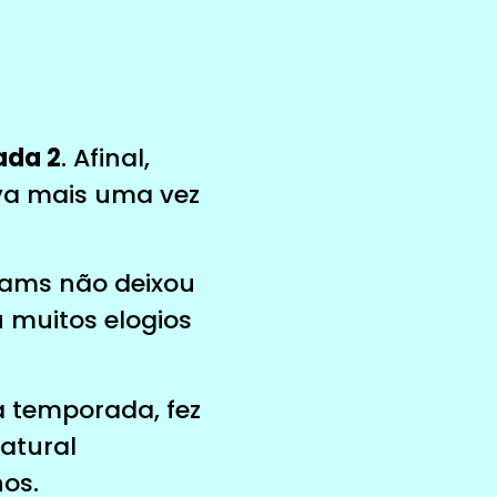
ada 2
. Afinal,
ova mais uma vez
dams não deixou
muitos elogios
a temporada, fez
atural
os.