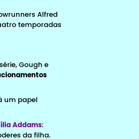
owrunners Alfred
quatro temporadas
série, Gough e
lacionamentos
rá um papel
ília Addams
:
deres da filha.