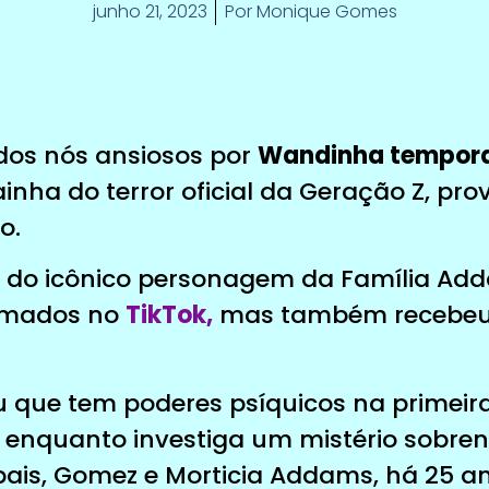
junho 21, 2023
Por
Monique Gomes
odos nós ansiosos por
Wandinha tempor
ainha do terror oficial da Geração Z, pr
o.
o do icônico personagem da Família Ad
nimados no
TikTok,
mas também recebeu 
u que tem poderes psíquicos na primeir
 enquanto investiga um mistério sobren
ais, Gomez e Morticia Addams, há 25 an