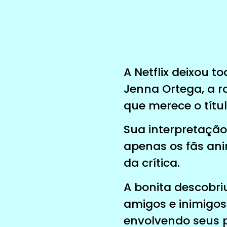
A Netflix deixou t
Jenna Ortega, a r
que merece o títul
Sua interpretaçã
apenas os fãs a
da crítica.
A bonita descobri
amigos e inimigos
envolvendo seus p