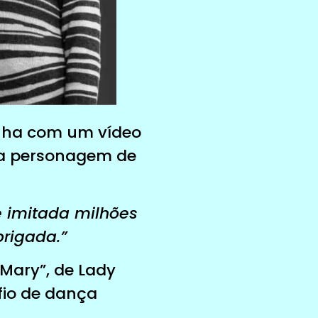
nha com um vídeo
, a personagem de
 imitada milhões
brigada.”
Mary”, de Lady
fio de dança