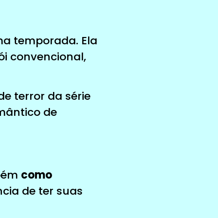
a
ma temporada. Ela
ói convencional,
e terror da série
mântico de
mbém
como
ncia de ter suas