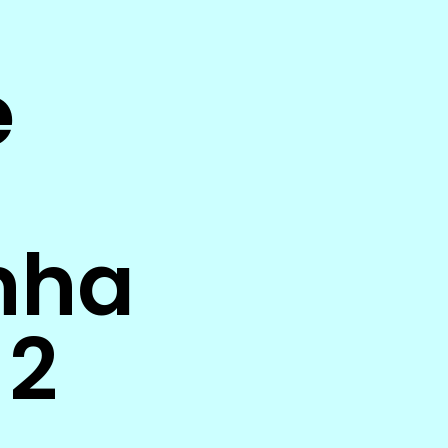
e
nha
 2