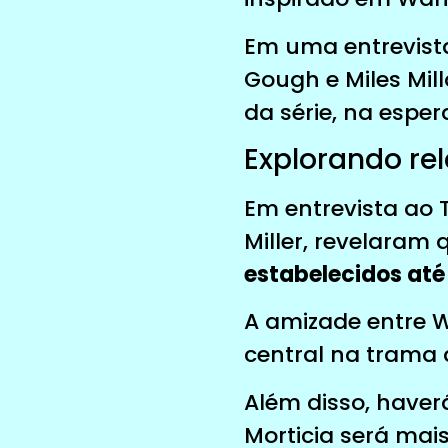
Em uma entrevista
Gough e Miles Mil
da série, na espe
Explorando re
Em entrevista ao 
Miller, revelaram
estabelecidos at
A amizade entre W
central na trama
Além disso, have
Morticia será mais