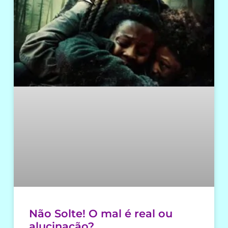
Não Solte! O mal é real ou
alucinação?