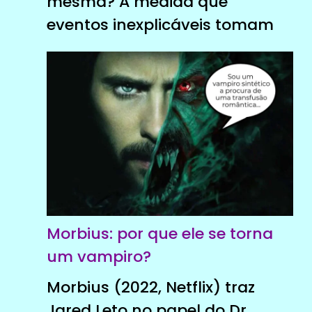
mesma? À medida que
eventos inexplicáveis ​​tomam
Morbius: por que ele se torna
um vampiro?
Morbius (2022, Netflix) traz
Jared Leto no papel do Dr.