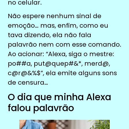
no celular.
Não espere nenhum sinal de
emoção… mas, enfim, como eu
tava dizendo, ela não fala
palavrão nem com esse comando.
Ao acionar: “Alexa, siga o mestre:
po##a, put@quep#&*, merd@,
c@r@&%$”, ela emite alguns sons
de censura…
O dia que minha Alexa
falou palavrão