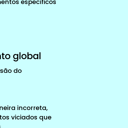
mentos específicos
to global
isão do
eira incorreta,
tos viciados que
.