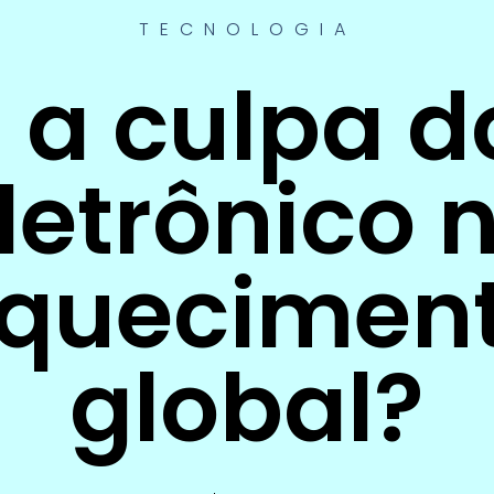
TECNOLOGIA
 a culpa do
letrônico 
quecimen
global?