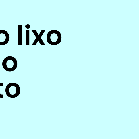
 lixo
no
to