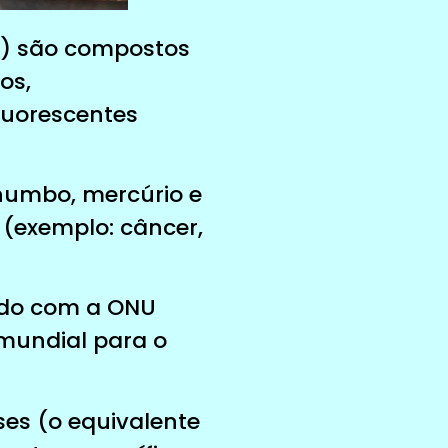
EE) são compostos
os,
fluorescentes
humbo, mercúrio e
(exemplo: câncer,
rdo com a ONU
 mundial para o
es (o equivalente