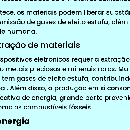
ece, os materiais podem liberar substân
 emissão de gases de efeito estufa, alé
úde humana.
tração de materiais
spositivos eletrônicos requer a extraçã
o metais preciosos e minerais raros. Mu
tem gases de efeito estufa, contribuind
al. Além disso, a produção em si cons
icativa de energia, grande parte proveni
omo os combustíveis fósseis.
energia