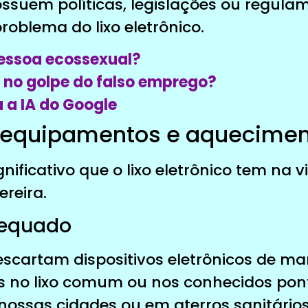
ossuem políticas, legislações ou regula
roblema do lixo eletrônico.
essoa ecossexual?
 no golpe do falso emprego?
 a IA do Google
 equipamentos e aquecimen
gnificativo que o lixo eletrônico tem na v
ereira.
dequado
scartam dispositivos eletrônicos de man
s no lixo comum ou nos conhecidos pon
ssas cidades ou em aterros sanitários