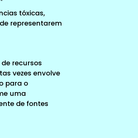
cias tóxicas,
m de representarem
o de recursos
itas vezes envolve
o para o
ome uma
ente de fontes