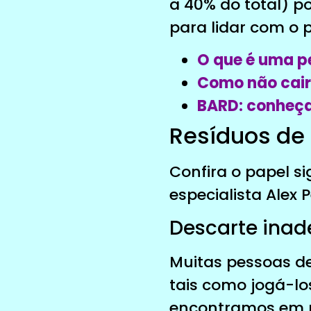
a 40% do total) p
para lidar com o p
O que é uma p
Como não cair
BARD: conheça
Resíduos de
Confira o papel si
especialista Alex P
Descarte ina
Muitas pessoas de
tais como jogá-lo
encontramos em no