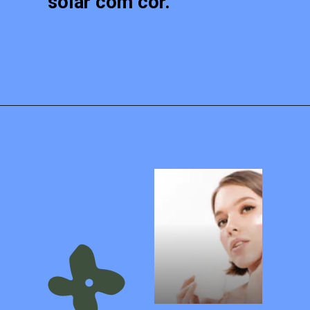
solar com cor.
Opening
https://blogdamonique.com.br/tendencias-de-beleza-para-2023/