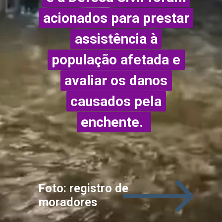
acionados para prestar
acionados para prestar
assistência à
assistência à
população afetada e
população afetada e
avaliar os danos
avaliar os danos
causados pela
causados pela
enchente.
enchente.
Foto: registro de
moradores