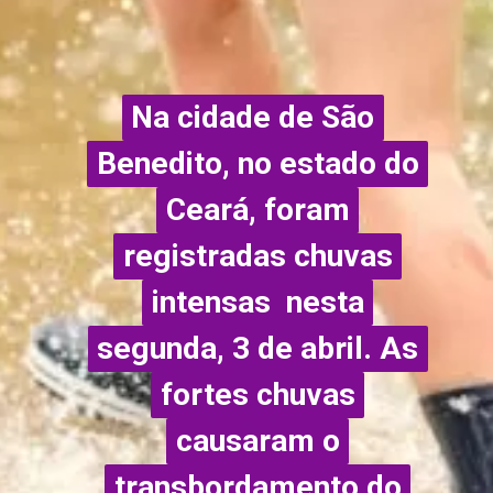
Na cidade de São
Na cidade de São
Benedito, no estado do
Benedito, no estado do
Ceará, foram
Ceará, foram
registradas chuvas
registradas chuvas
intensas nesta
intensas nesta
segunda, 3 de abril. As
segunda, 3 de abril. As
fortes chuvas
fortes chuvas
causaram o
causaram o
transbordamento do
transbordamento do