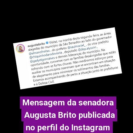
Mensagem da senadora
Mensagem da senadora
Augusta Brito publicada
Augusta Brito publicada
no perfil do Instagram
no perfil do Instagram