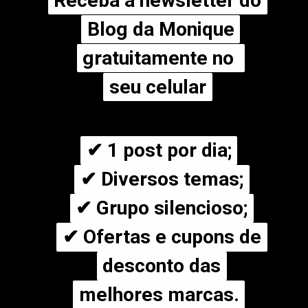
Receba a newsletter do
Receba a newsletter do
Blog da Monique
Blog da Monique
gratuitamente no
gratuitamente no
seu celular
seu celular
✔ 1 post por dia;
✔ 1 post por dia;
✔ Diversos temas;
✔ Diversos temas;
✔ Grupo silencioso;
✔ Grupo silencioso;
✔ Ofertas e cupons de
✔ Ofertas e cupons de
desconto das
desconto das
melhores marcas.
melhores marcas.