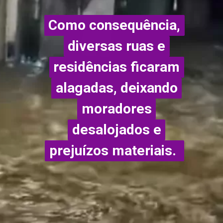
Como consequência,
Como consequência,
diversas ruas e
diversas ruas e
residências ficaram
residências ficaram
alagadas, deixando
alagadas, deixando
moradores
moradores
desalojados e
desalojados e
prejuízos materiais.
prejuízos materiais.