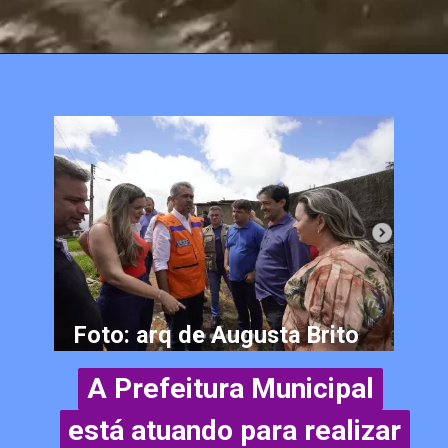
Foto: arq de Augusta Brito
A Prefeitura Municipal
A Prefeitura Municipal
está atuando para realizar
está atuando para realizar