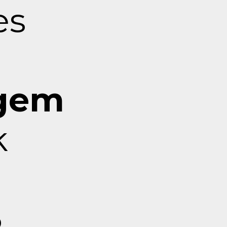
es
agem
k
3