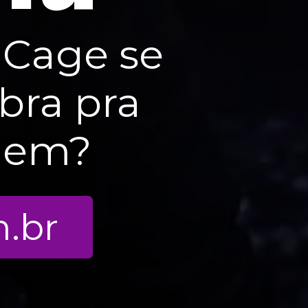
 Cage se
bra pra
gem?
.br