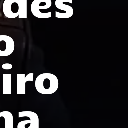
ades
o
iro
ma