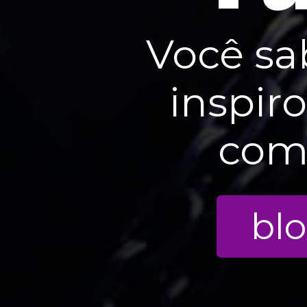
Você sa
inspir
com
bl