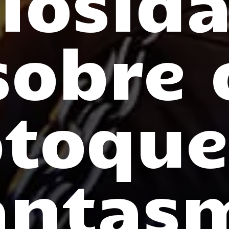
iosid
sobre 
toque
antas