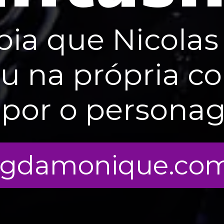
bia que Nicolas
ou na própria co
por o persona
ogdamonique.com