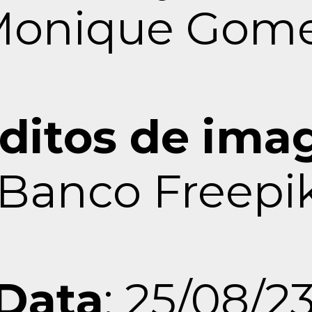
Monique Gom
ditos de im
Banco Freepi
Data
: 25/08/2